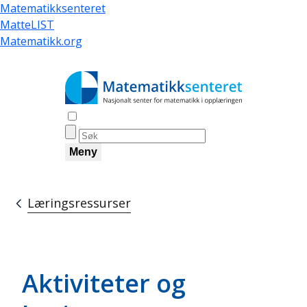
Hopp
Matematikksenteret
til
MatteLIST
hovedinnhold
Matematikk.org
Åpne søk
Meny
Læringsressurser
Navigasjonssti
Aktiviteter og