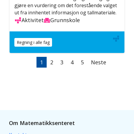
gjøre en vurdering om det forestående valget
ut fra innhentet informasjon og tallmateriale.
Aktivitet
Grunnskole
Regning i alle fag
Sider
Nåværende
1
Side
2
Side
3
Side
4
Side
5
Neste
Neste
side
side
Om Matematikksenteret