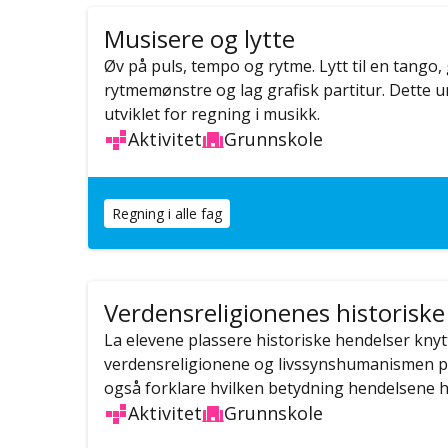
Musisere og lytte
Øv på puls, tempo og rytme. Lytt til en tango,
rytmemønstre og lag grafisk partitur. Dette 
utviklet for regning i musikk.
Aktivitet
Grunnskole
Regning i alle fag
Verdensreligionenes historiske
La elevene plassere historiske hendelser knytt
verdensreligionene og livssynshumanismen på 
også forklare hvilken betydning hendelsene ha
Aktivitet
Grunnskole