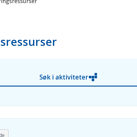
ringsressurser
gsressurser
Søk i aktiviteter
de