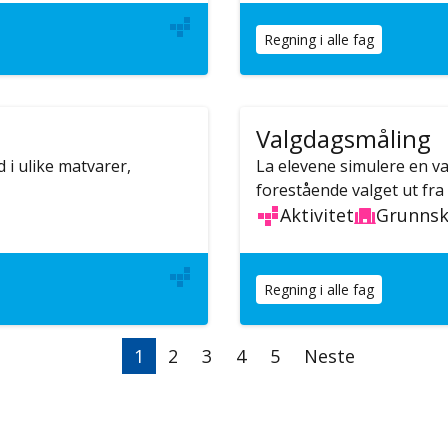
Regning i alle fag
Valgdagsmåling
 i ulike matvarer,
La elevene simulere en v
forestående valget ut fra
Aktivitet
Grunnsk
Regning i alle fag
Nåværende
1
Side
2
Side
3
Side
4
Side
5
Neste
Neste
side
side