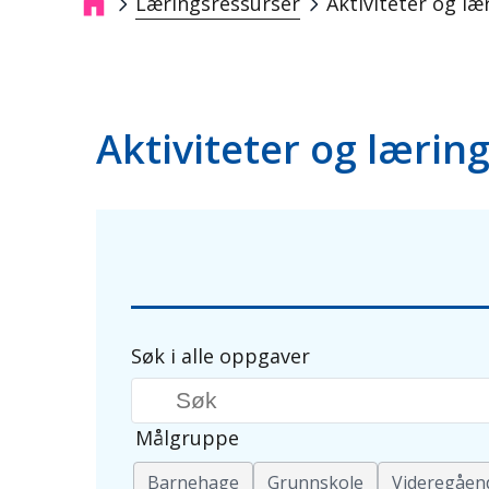
Læringsressurser
Aktiviteter og læ
Navigasjonssti
Aktiviteter og lærin
Søk i alle oppgaver
Søkeord
Målgruppe
Barnehage
Grunnskole
Videregåen