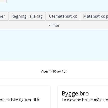
ver
Regning i alle fag
Utematematikk
Matematikk p
Filmer
Viser 1-10 av 154
Bygge bro
etriske figurer til å
La elevene bruke målesto