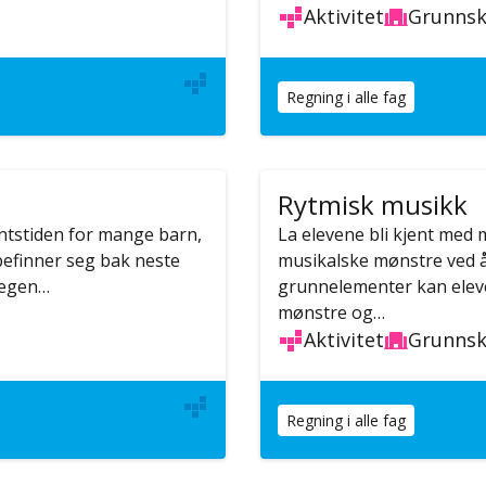
Aktivitet
Grunnsk
Regning i alle fag
Rytmisk musikk
entstiden for mange barn,
La elevene bli kjent med
befinner seg bak neste
musikalske mønstre ved 
n egen…
grunnelementer kan eleve
mønstre og…
Aktivitet
Grunnsk
Regning i alle fag