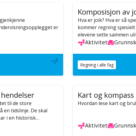
Komposisjon av j
 gjenkjenne
Hva er joik? Hva er så sp
undervisningsopplegget er
kommer regning spesielt 
elevene sette sammen uli
Aktivitet
Grunnsk
Regning i alle fag
 hendelser
Kart og kompass
et til de store
Hvordan lese kart og bru
en tidslinje. De skal
r i en historisk…
Aktivitet
Grunnsk