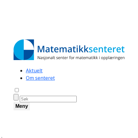
Secondary
Aktuelt
Om senteret
navigation
Åpne søk
Meny