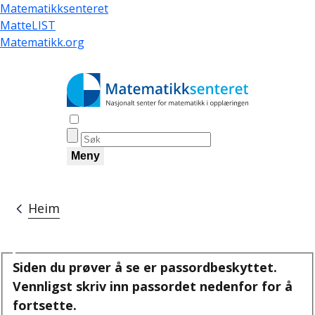
Skip
Matematikksenteret
to
MatteLIST
main
Matematikk.org
content
Åpne søk
Meny
Heim
Breadcrumb
Siden du prøver å se er passordbeskyttet.
Vennligst skriv inn passordet nedenfor for å
fortsette.