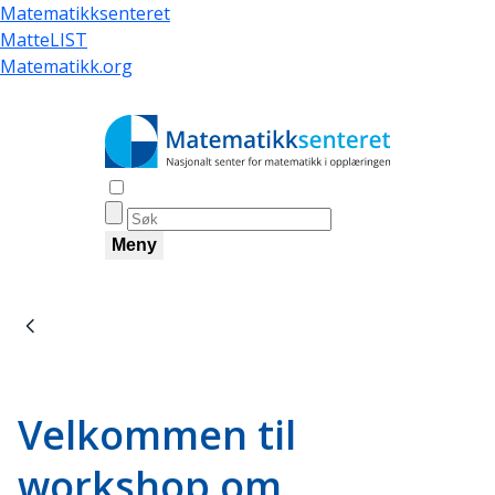
Skip
Matematikksenteret
to
MatteLIST
main
Matematikk.org
content
Åpne søk
Meny
Breadcrumb
Velkommen til
workshop om