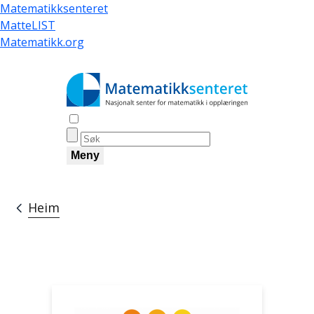
Skip
Matematikksenteret
to
MatteLIST
main
Matematikk.org
content
Åpne søk
Meny
Heim
Breadcrumb