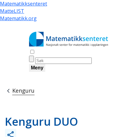
Skip
Matematikksenteret
to
MatteLIST
main
Matematikk.org
content
Åpne søk
Meny
Kenguru
Breadcrumb
Kenguru DUO