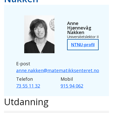
Anne
Hjønnevåg
Nakken
Universitetslektor II
NTNU-profil
E-post
anne.nakken@matematikksenteret.no
Telefon
Mobil
73 55 11 32
915 94 062
Utdanning