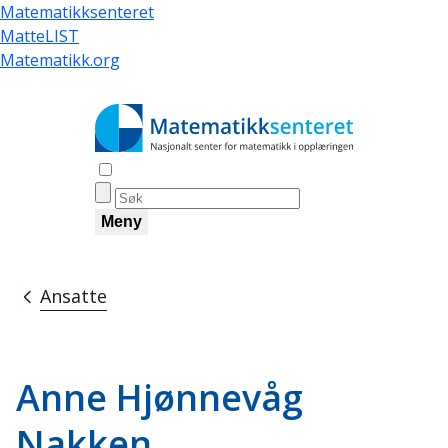
Hopp
Matematikksenteret
til
MatteLIST
hovedinnhold
Matematikk.org
Åpne søk
Meny
Ansatte
Navigasjonssti
Anne Hjønnevåg
Nakken