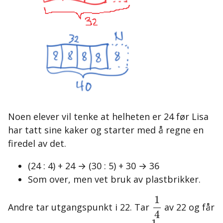
Noen elever vil tenke at helheten er 24 før Lisa
har tatt sine kaker og starter med å regne en
firedel av det.
(24 : 4) + 24 → (30 : 5) + 30 → 36
Som over, men vet bruk av plastbrikker.
1
4
1
Andre tar utgangspunkt i 22. Tar
av 22 og får
4
1
5
1