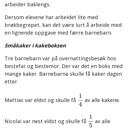
arbeider baklengs.
Dersom elevene har arbeidet lite med
brøkbegrepet, kan det være lurt å arbeide med
en lignende oppgave med færre barnebarn.
Småkaker i kakeboksen
Tre barnebarn var på overnattingsbesøk hos
bestefar og bestemor. Der var det en boks med
mange kaker. Barnebarna skulle få kaker dagen
etter.
1
4
1
Mattias var eldst og skulle få
av alle kakene.
4
1
5
1
Nicolai var nest eldst og skulle få
av alle
5