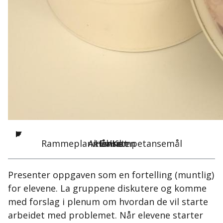
Rammeplanmål/Kompetansemål
Aktiviteten
Hensikt
Emne
Presenter oppgaven som en fortelling (muntlig)
for elevene. La gruppene diskutere og komme
med forslag i plenum om hvordan de vil starte
arbeidet med problemet. Når elevene starter