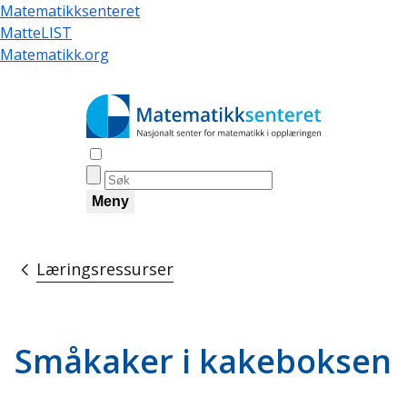
Hopp
Matematikksenteret
til
MatteLIST
hovedinnhold
Matematikk.org
Åpne søk
Meny
Læringsressurser
Navigasjonssti
Småkaker i kakeboksen