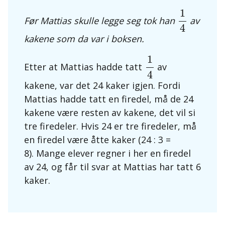
1
4
1
Før Mattias skulle legge seg tok han
av
4
kakene som da var i boksen.
1
4
1
Etter at Mattias hadde tatt
av
4
kakene, var det 24 kaker igjen. Fordi
Mattias hadde tatt en firedel, må de 24
kakene være resten av kakene, det vil si
tre firedeler. Hvis 24 er tre firedeler, må
en firedel være åtte kaker (24 : 3 =
8).
Mange elever regner i her en firedel
av 24, og får til svar at Mattias har tatt 6
kaker.