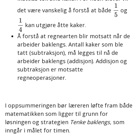
1
5
1
det være vanskelig å forstå at både
og
5
1
4
1
kan utgjøre åtte kaker.
4
Å forstå at regnearten blir motsatt når de
arbeider baklengs. Antall kaker som ble
tatt (subtraksjon), må legges til nå de
arbeider baklengs (addisjon). Addisjon og
subtraksjon er motsatte
regneoperasjoner.
I oppsummeringen bør læreren løfte fram både
matematikken som ligger til grunn for
løsningen og strategien
Tenke baklengs
, som
inngår i målet for timen.