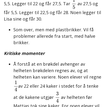
5,5. Legger til 22 og får 27,5. Tar
av 27,5 og
5
får 5,5. Legger til 22,5 og får 28. Noen legger til
Lisa sine og får 30.
Som over, men med plastbrikker. Vil få
problemer allerede fra start, med halve
brikker.
Kritiske momenter
Å forstå at en brøkdel avhenger av
helheten brøkdelen regnes av, og at
helheten kan variere. Noen elever vil regne
1
4
1
av 22 eller 24 kaker i stedet for å tenke
4
3
4
3
at de kakene utgjør
av helheten før
4
Mattias tok sine kaker. For noen elever vil