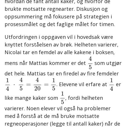
hvordan de fant antall kaker, og hvorfor de
brukte motsatte regnearter. Diskusjon og
oppsummering må fokusere på strategien i
prosessmålet og det faglige målet for timen.
Utfordringen i oppgaven vil i hovedsak være
knyttet forståelsen av brøk. Helheten varierer,
Nicolai tar en femdel av alle kakene i boksen,
4
5
4
mens når Mattias kommer er det
som utgjør
5
det hele. Mattias tar en firedel av fire femdeler
1
4
·
4
5
=
4
20
=
1
5
1
4
4
4
1
1
1
⋅
=
=
. Elevene vil erfare at
er
5
20
5
4
4
1
5
1
like mange kaker som
, fordi helheten
5
varierer. Noen elever vil også ha problemer
med å forstå at de må bruke motsatte
regneoperasjoner (legge til antall kaker) når de