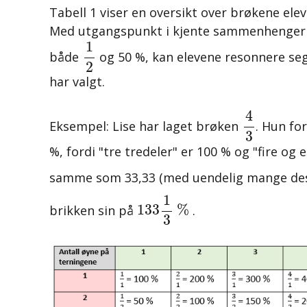
Tabell 1 viser en oversikt over brøkene elev
Med utgangspunkt i kjente sammenhenger 
1
2
1
både
og 50 %,
kan elevene resonnere se
2
har valgt.
4
3
4
Eksempel: Lise har laget brøken
.
Hun for
3
%, fordi "tre tredeler"
er 100 % og "fire og e
samme som 33,33 (med uendelig mange des
133
1
3
%
1
133
%
brikken sin på
.
3