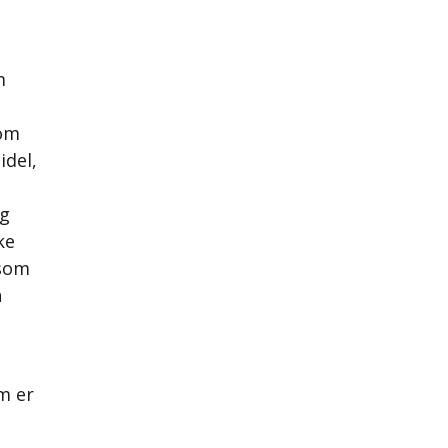
m
som
idel,
og
ke
 som
n
m er