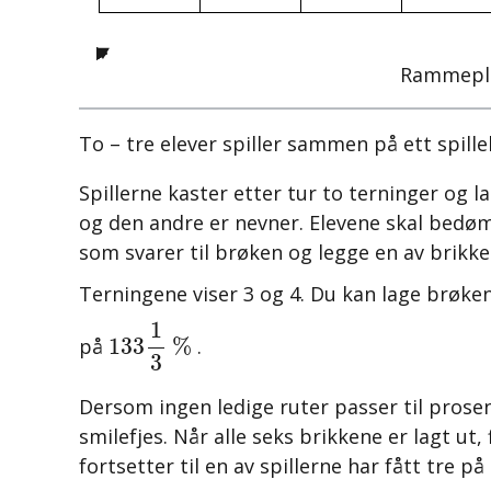
Rammepl
To – tre elever spiller sammen på ett spille
Spillerne kaster etter tur to terninger og l
og den andre er nevner. Elevene skal bedø
som svarer til brøken og legge en av brikk
Terningene viser 3 og 4. Du kan lage brøke
133
1
3
%
1
133
%
på
.
3
Dersom ingen ledige ruter passer til prose
smilefjes.
Når alle seks brikkene er lagt ut,
fortsetter til en av spillerne har fått tre på