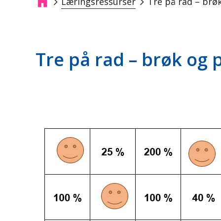
Læringsressurser
Tre på rad – brø
Navigasjonssti
Tre på rad – brøk og 