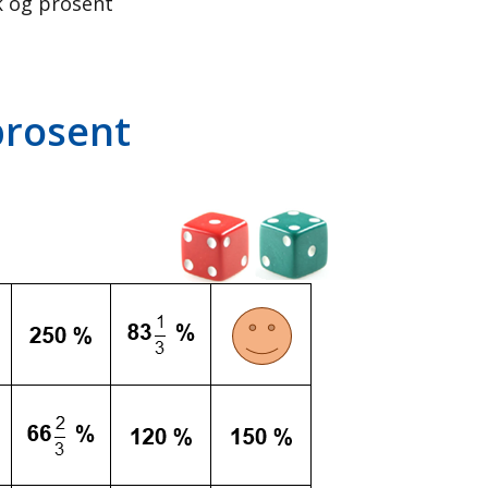
k og prosent
prosent