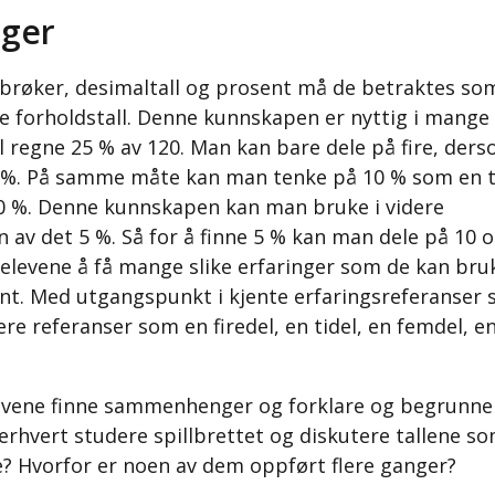
ger
røker, desimaltall og prosent må de betraktes so
 forholdstall. Denne kunnskapen er nyttig i mange
regne 25 % av 120. Man kan bare dele på fire, der
 %. På samme måte kan man tenke på 10 % som en t
10 %. Denne kunnskapen kan man bruke i videre
 av det 5 %. Så for å finne 5 % kan man dele på 10 
or elevene å få mange slike erfaringer som de kan bru
nt. Med utgangspunkt i kjente erfaringsreferanser
ere referanser som en firedel, en tidel, en femdel, e
levene finne sammenhenger og forklare og begrunne
erhvert studere spillbrettet og diskutere tallene so
e? Hvorfor er noen av dem oppført flere ganger?