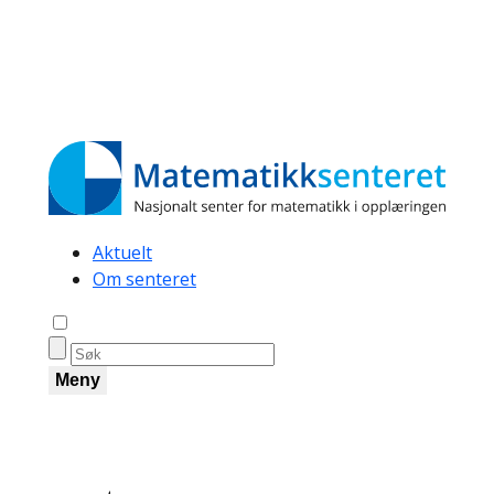
Secondary
Aktuelt
Om senteret
navigation
Åpne søk
Meny