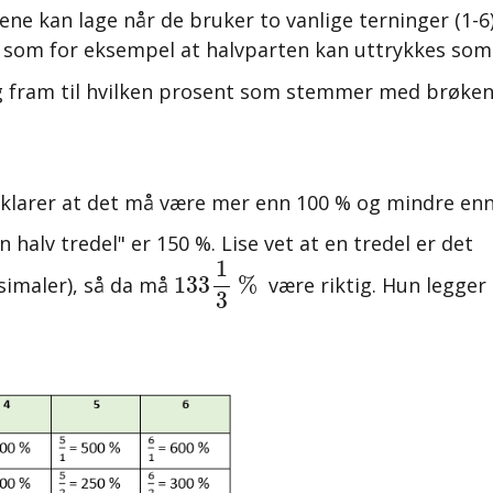
ene kan lage når de bruker to vanlige terninger (1-6)
som for eksempel at halvparten kan uttrykkes som
g fram til hvilken prosent som stemmer med brøken
klarer at det må være mer enn 100 % og mindre en
n halv tredel" er 150 %.
Lise vet at en tredel er det
133
1
3
%
1
133
%
imaler), så da må
være riktig. Hun legger
3