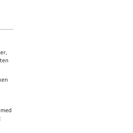
er,
nten
ken
e med
t