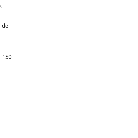
.
 de
n 150