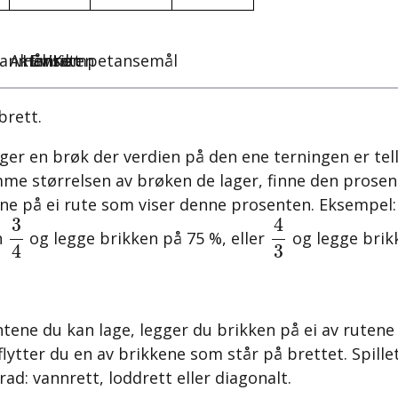
anmål/Kompetansemål
Aktiviteten
Hensikt
Emne
brett.
ager en brøk der verdien på den ene terningen er tell
mme størrelsen av brøken de lager, finne den prose
ene på ei rute som viser denne prosenten. Eksempel:
4
3
3
4
4
3
n
og legge brikken på 75 %, eller
og legge brik
3
4
ntene du kan lage, legger du brikken på ei av ruten
 flytter du en av brikkene som står på brettet.
Spille
 rad: vannrett, loddrett eller diagonalt.