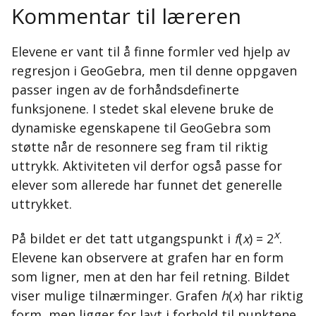
Kommentar til læreren
Elevene er vant til å finne formler ved hjelp av
regresjon i GeoGebra, men til denne oppgaven
passer ingen av de forhåndsdefinerte
funksjonene. I stedet skal elevene bruke de
dynamiske egenskapene til GeoGebra som
støtte når de resonnere seg fram til riktig
uttrykk. Aktiviteten vil derfor også passe for
elever som allerede har funnet det generelle
uttrykket.
x
På bildet er det tatt utgangspunkt i
f
(
x
) = 2
.
Elevene kan observere at grafen har en form
som ligner, men at den har feil retning. Bildet
viser mulige tilnærminger. Grafen
h
(
x
) har riktig
form, men ligger for lavt i forhold til punktene.