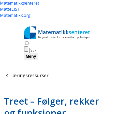
Hopp
Matematikksenteret
til
MatteLIST
hovedinnhold
Matematikk.org
Åpne søk
Meny
Læringsressurser
Navigasjonssti
Treet – Følger, rekker
og funksjoner