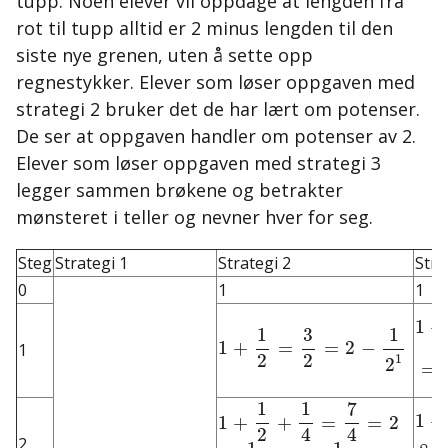
tupp. Noen elever vil oppdage at lengden fra
rot til tupp alltid er
2 minus lengden til den
siste nye grenen, uten å sette opp
regnestykker. Elever som løser oppgaven med
strategi 2 bruker det de har lært om potenser.
De ser at oppgaven handler om potenser av 2.
Elever som løser oppgaven med strategi 3
legger sammen brøkene og betrakter
mønsteret i teller og nevner hver for seg.
Steg
Strategi 1
Strategi 2
Stra
0
1
1
1
1
(
1
2
+
2
2
n
1
=
1
1
1
+
2
1
1
2
=
3
2
=
2
-
1
+
1
1
3
1
+
=
=
2
−
1
2
2
1
2
=
1
1
1
+
4
2
1
=
2
1
1
1
+
4
2
1
=
2
2
2
+
-
1
4
=
7
4
=
2
-
7
1
1
1
+
1
+
+
=
=
2
2
4
4
2