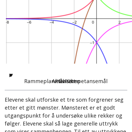
Rammeplanmål/Kompetansemål
Aktiviteten
Hensikt
Elevene skal utforske et tre som forgrener seg
etter et gitt mønster. Mønsteret er et godt
utgangspunkt for å undersøke ulike rekker og
følger. Elevene skal så lage generelle uttrykk
som viser sammenhengen. Til ett av uttrykkene