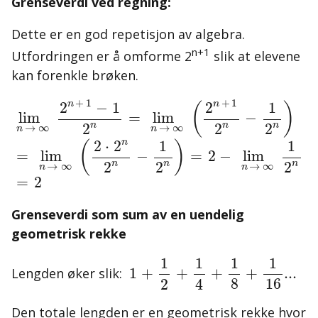
Grenseverdi ved regning:
Dette er en god repetisjon av algebra.
n+1
Utfordringen er å omforme 2
slik at elevene
kan forenkle brøken.
lim
1
1
1
lim
2
2
2
n
n
n
n
n
=
)
)
=
=
→
→
lim
lim
2
∞
∞
-
2
n
1
n
n
2
→
→
n
+
∞
1
=
∞
-
(
2
2
(
2
n
·
2
+
n
1
2
2
n
n
-
-
+
1
+
1
n
n
1
2
−
1
2
(
)
lim
=
lim
−
n
n
n
2
2
2
→
∞
→
∞
n
n
1
1
n
2
⋅
2
(
)
=
lim
−
=
2
−
lim
n
n
n
2
2
2
→
∞
→
∞
n
n
=
2
Grenseverdi som sum av en uendelig
geometrisk rekke
1
+
1
2
+
1
4
+
1
8
+
1
16
...
1
1
1
1
1
+
+
+
+
...
Lengden øker slik:
8
16
2
4
Den totale lengden er en geometrisk rekke hvor