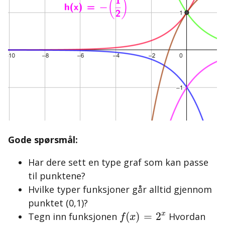
Gode spørsmål:
Har dere sett en type graf som kan passe
til punktene?
Hvilke typer funksjoner går alltid gjennom
punktet (0,1)?
f
(
x
)
=
2
x
x
(
)
=
2
Tegn inn funksjonen
Hvordan
f
x