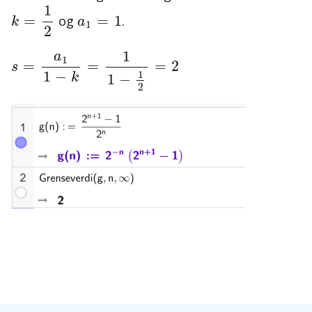
k
=
1
2
1
a
1
=
1
=
=
1
og
.
k
a
1
2
s
k
1
=
=
2
a
1
=
1
1
2
1
-
-
1
a
1
=
=
=
2
s
1
−
1
1
−
k
2