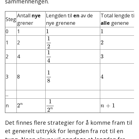
sammenhengen.
Antall
nye
Lengden til
en
av de
Total lengde til
Steg
grener
nye grenene
alle
genene
1
1
0
1
1
1
1
2
1
2
1
2
2
2
1
4
1
3
2
4
3
4
1
8
1
4
3
8
4
8
...
1
2
n
1
2
n
n
+
1
n
n
2
+
1
n
n
2
Det finnes flere strategier for å komme fram til
et generelt uttrykk for lengden fra rot til en