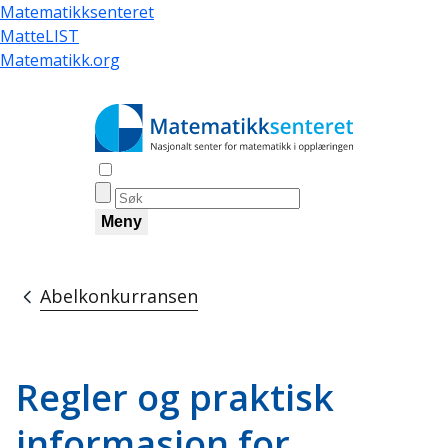
Hopp
Matematikksenteret
til
MatteLIST
hovedinnhold
Matematikk.org
Åpne søk
Meny
Abelkonkurransen
Navigasjonssti
Regler og praktisk
informasjon for