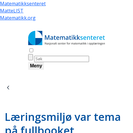
Skip
Matematikksenteret
to
MatteLIST
main
Matematikk.org
content
Åpne søk
Meny
Breadcrumb
Læringsmiljø var tema
på fullbooket