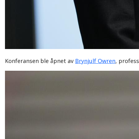
Konferansen ble åpnet av
Brynjulf Owren
, profes