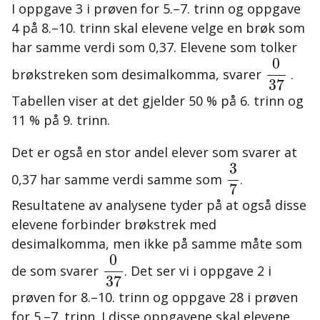
I oppgave 3 i prøven for 5.–7. trinn og oppgave
4 på 8.–10. trinn skal elevene velge en brøk som
har samme verdi som 0,37. Elevene som tolker
0
37
0
brøkstreken som desimalkomma, svarer
.
37
Tabellen viser at det gjelder 50 % på 6. trinn og
11 % på 9. trinn.
Det er også en stor andel elever som svarer at
3
7
3
0,37 har samme verdi samme som
.
7
Resultatene av analysene tyder på at også disse
elevene forbinder brøkstrek med
desimalkomma, men ikke på samme måte som
0
37
0
de som svarer
. Det ser vi i oppgave 2 i
37
prøven for 8.–10. trinn og oppgave 28 i prøven
for 5.–7. trinn. I disse oppgavene skal elevene