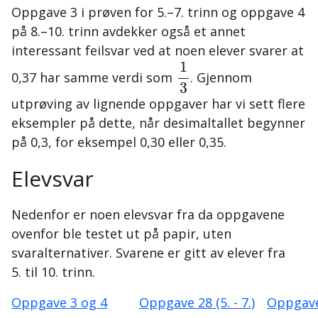
Oppgave 3 i prøven for 5.–7. trinn og oppgave 4
på 8.–10. trinn avdekker også et annet
interessant feilsvar ved at noen elever svarer at
1
3
1
0,37 har samme verdi som
. Gjennom
3
utprøving av lignende oppgaver har vi sett flere
eksempler på dette, når desimaltallet begynner
på 0,3, for eksempel 0,30 eller 0,35.
Elevsvar
Nedenfor er noen elevsvar fra da oppgavene
ovenfor ble testet ut på papir, uten
svaralternativer. Svarene er gitt av elever fra
5. til 10. trinn.
Oppgave 3 og 4
Oppgave 28 (5. - 7.)
Oppgave 