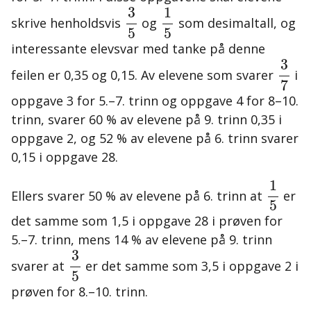
1
5
3
5
1
3
skrive henholdsvis
og
som desimaltall, og
5
5
interessante elevsvar med tanke på denne
3
7
3
feilen er 0,35 og 0,15. Av elevene som svarer
i
7
oppgave 3 for 5.–7. trinn og oppgave 4 for 8–10.
trinn, svarer 60 % av elevene på 9. trinn 0,35 i
oppgave 2, og 52 % av elevene på 6. trinn svarer
0,15 i oppgave 28.
1
5
1
Ellers svarer 50 % av elevene på 6. trinn at
er
5
det samme som 1,5 i oppgave 28 i prøven for
5.–7. trinn, mens 14 % av elevene på 9. trinn
3
5
3
svarer at
er det samme som 3,5 i oppgave 2 i
5
prøven for 8.–10. trinn.