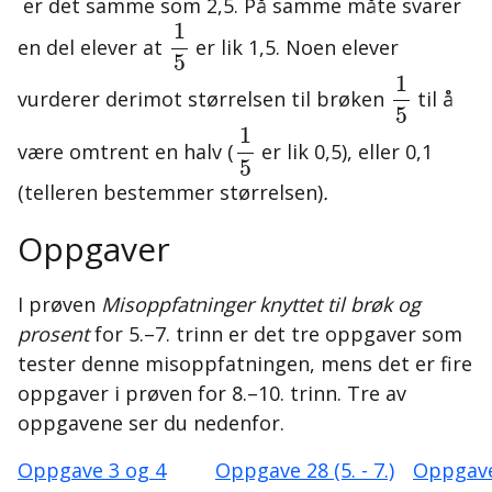
er det samme som 2,5. På samme måte svarer
1
5
1
en del elever at
er lik 1,5. Noen elever
5
1
5
1
vurderer derimot størrelsen til brøken
til å
5
1
5
1
være omtrent en halv (
er lik 0,5), eller 0,1
5
(telleren bestemmer størrelsen)
.
Oppgaver
I prøven
Misoppfatninger knyttet til brøk og
prosent
for 5.–7. trinn er det tre oppgaver som
tester denne misoppfatningen, mens det er fire
oppgaver i prøven for 8.–10. trinn. Tre av
oppgavene ser du nedenfor.
Oppgave 3 og 4
Oppgave 28 (5. - 7.)
Oppgave 