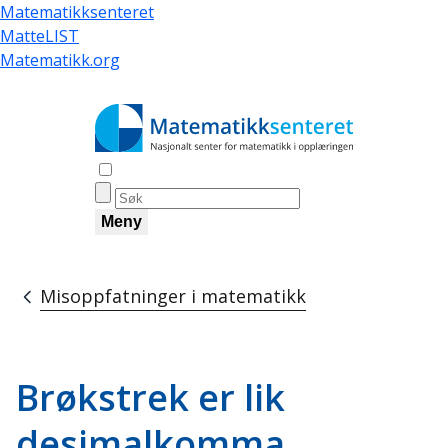
Skip
Matematikksenteret
to
MatteLIST
main
Matematikk.org
content
Åpne søk
Meny
Misoppfatninger i matematikk
Breadcrumb
Brøkstrek er lik
desimalkomma