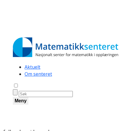
Secondary
Aktuelt
Om senteret
navigation
Åpne søk
Meny