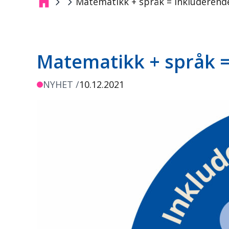
Matematikk + språk = inkluderende
Breadcrumb
Matematikk + språk =
NYHET /
10.12.2021