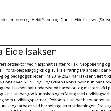
kksenteret) og Heidi Sandø og Gunilla Eide Isaksen (Skrive
a Eide Isaksen
iversitetslektor ved Nasjonalt senter for skriveopplæring o
r i førskolepedagogikk og 18 års erfaring fra arbeid i ba
g og pedagogisk leder. Fra 2018-2021 har Isaksen vært tilk
ksjonen ved NTNU og Høgskulen i Volda hvor hun har unde
gene. Isaksen har undervist på bachelor- og masternivå i 
gikk. Hun har god kunnskap og erfaring med utviklingsarbe
og som utviklingspartner i ReKomp. Hun har blant annet und
utviklingsarbeid» ved barnehagelærerutdanningen. Fra aug