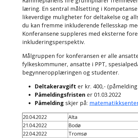
Rammeplanens fire grunnpilarer fremhever 
læring. En sentral målsetting i Kompetansel
likeverdige muligheter for deltakelse og al
du kan fremme inkluderende fellesskap me
Konferansene suppleres med eksterne fore
inkluderingsperspektiv.
Målgruppen for konferansen er alle ansatt
fylkeskommuner, ansatte i PPT, spesialpeda
begynneropplæringen og studenter.
Deltakeravgift
er kr. 400,- (påmelding
Påmeldingsfristen
er 01.03.2022
Påmelding
skjer på:
matematikksenter
20.04.2022
Alta
21.04.2022
Bodø
22.04.2022
Tromsø