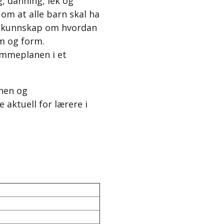
, danning, lek og
om at alle barn skal ha
 og kunnskap om hvordan
m og form.
ammeplanen i et
unen og
aktuell for lærere i