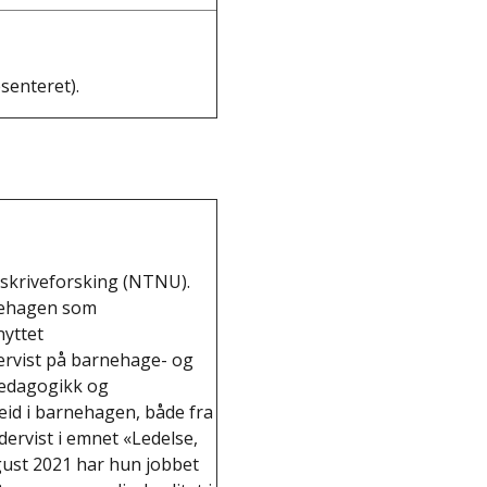
senteret).
g skriveforsking (NTNU).
rnehagen som
nyttet
rvist på barnehage- og
pedagogikk og
id i barnehagen, både fra
ervist i emnet «Ledelse,
ust 2021 har hun jobbet