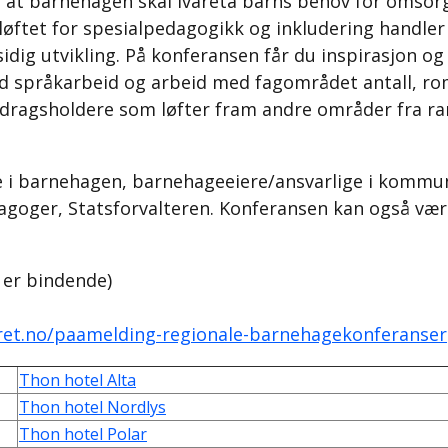
at barnehagen skal ivareta barns behov for omsorg
øftet for spesialpedagogikk og inkludering handler 
lsidig utvikling. På konferansen får du inspirasjon
d språkarbeid og arbeid med fagområdet antall, ro
dragsholdere som løfter fram andre områder fra r
e i barnehagen, barnehageeiere/ansvarlige i komm
goger, Statsforvalteren. Konferansen kan også være 
 er bindende)
et.no/paamelding-regionale-barnehagekonferanser
Thon hotel Alta
Thon hotel Nordlys
Thon hotel Polar