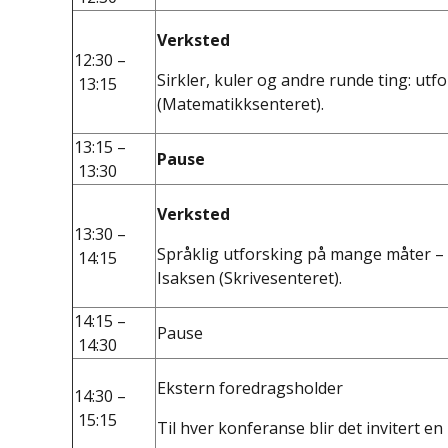
Verksted
12:30 –
Sirkler, kuler og andre runde ting: u
13:15
(Matematikksenteret).
13:15 –
Pause
13:30
Verksted
13:30 –
Språklig utforsking på mange måter – ak
14:15
Isaksen (Skrivesenteret).
14:15 –
Pause
14:30
Ekstern foredragsholder
14:30 –
15:15
Til hver konferanse blir det invitert en