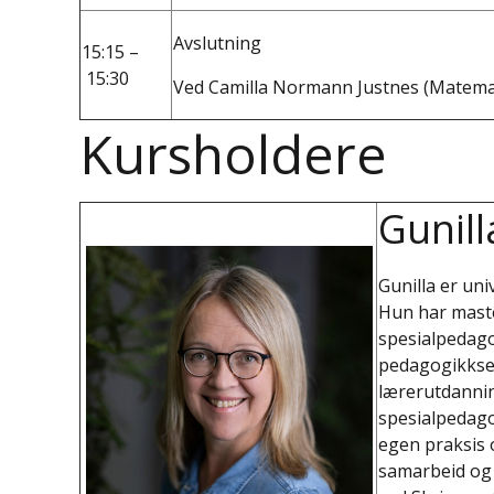
Avslutning
15:15 –
15:30
Ved Camilla Normann Justnes (Matemati
Kursholdere
Gunill
Gunilla er un
Hun har maste
spesialpedago
pedagogikkse
lærerutdannin
spesialpedago
egen praksis 
samarbeid og 