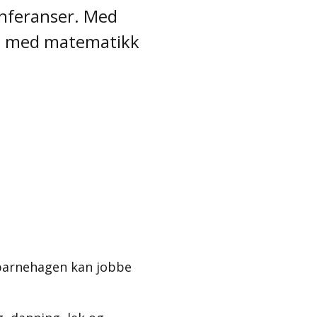
onferanser. Med
id med matematikk
barnehagen kan jobbe