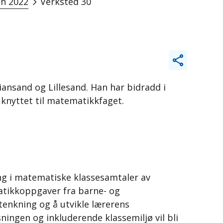
n 2022
Verksted 30
iansand og Lillesand. Han har bidradd i
r knyttet til matematikkfaget.
ng i matematiske klassesamtaler av
atikkoppgaver fra barne- og
tenkning og å utvikle lærerens
ningen og inkluderende klassemiljø vil bli