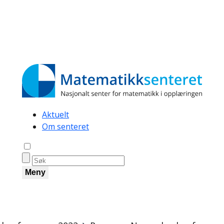
Secondary
Aktuelt
Om senteret
navigation
Åpne søk
Meny