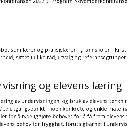
konferansen 2022
Program Novemberkonferanse
bet som lærer og praksislærer i grunnskolen i Krist
arbeid, sittet i ulike råd, utvalg og referansegruppe
visning og elevens læring
ring av undervisningen, og bruk av elevens tenkni
t. Med utgangspunkt i noen konkrete og enkle matem
r for å tydeliggjøre behovet for å få frem elevens 
evens behov for trygghet, forutsigbarhet i undervis