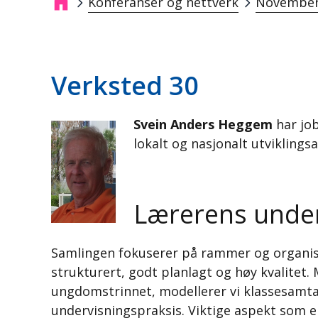
Konferanser og nettverk
November
Breadcrumb
Verksted 30
Svein Anders Heggem
har job
lokalt og nasjonalt utviklings
Lærerens under
Samlingen fokuserer på rammer og organise
strukturert, godt planlagt og høy kvalite
ungdomstrinnet, modellerer vi klassesamtale
undervisningspraksis. Viktige aspekt som el