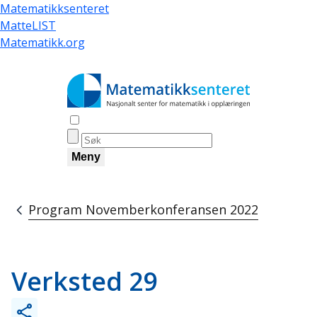
Skip
Matematikksenteret
to
MatteLIST
main
Matematikk.org
content
Åpne søk
Meny
Program Novemberkonferansen 2022
Breadcrumb
Verksted 29