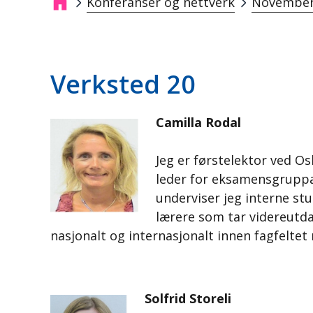
Konferanser og nettverk
November
Breadcrumb
Verksted 20
Camilla Rodal
Jeg er førstelektor ved Os
leder for eksamensgruppa
underviser jeg interne st
lærere som tar videreutda
nasjonalt og internasjonalt innen fagfelte
Solfrid Storeli