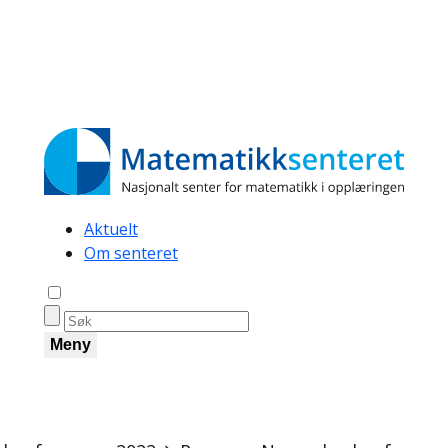
Secondary
Aktuelt
Om senteret
navigation
Åpne søk
Meny