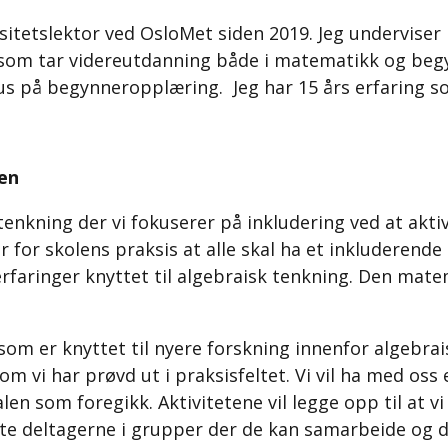
sitetslektor ved OsloMet siden 2019. Jeg undervise
 som tar videreutdanning både i matematikk og begy
s på begynneropplæring. Jeg har 15 års erfaring so
en
tenkning der vi fokuserer på inkludering ved at akti
 for skolens praksis at alle skal ha et inkluderende
 erfaringer knyttet til algebraisk tenkning. Den mate
i som er knyttet til nyere forskning innenfor algebr
som vi har prøvd ut i praksisfeltet. Vi vil ha med os
 som foregikk. Aktivitetene vil legge opp til at vi
te deltagerne i grupper der de kan samarbeide og del