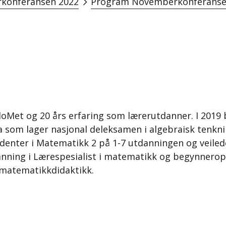
konferansen 2022
Program Novemberkonferanse
loMet og 20 års erfaring som lærerutdanner. I 2019 b
 som lager nasjonal deleksamen i algebraisk tenkni
udenter i Matematikk 2 på 1-7 utdanningen og veilede
nning i Lærespesialist i matematikk og begynneropp
t matematikkdidaktikk.