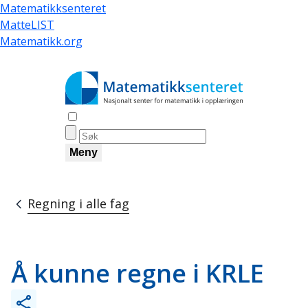
Skip
Matematikksenteret
to
MatteLIST
main
Matematikk.org
content
Åpne søk
Meny
Regning i alle fag
Breadcrumb
Å kunne regne i KRLE