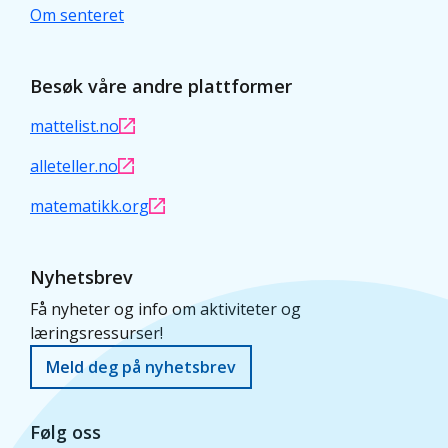
Om senteret
norske kirke:
medlemmer i Den norske kirke 
og 80 %.
100
·
3
724
857
5
295
606
%
=
70
,
33
%
100
⋅
3
724
857
5
295
606
Eller:
Besøk våre andre plattformer
%
=
70
,
33
%
50 % er omtrent 2,6 millioner, o
mattelist.no
75 % blir dermed omtrent 4 mill
alleteller.no
litt mindre enn 75 %.
matematikk.org
Nyhetsbrev
Få nyheter og info om aktiviteter og
læringsressurser!
Meld deg på nyhetsbrev
Følg oss