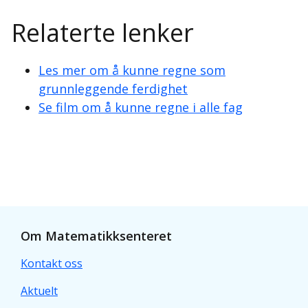
Relaterte lenker
Nøyaktig
Overslag
beregning
Les mer om å kunne regne som
Antall medlemmer i
grunnleggende ferdighet
Den norske kirke
Antall medlemmer i Den norske
Se film om å kunne regne i alle fag
(2018:
3,7 millioner
3 724 857
Norges befolkning
(2018):
Norges befolkning (2018): 5,3 
5 295 616
Om Matematikksenteret
Prosentandel medlemmer i Den
Kontakt oss
4
5
Prosentandel
4
Aktuelt
Jeg vet at
tilsvarer 80 %, og
medlemmer i Den
5