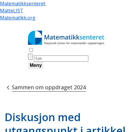
Skip
Matematikksenteret
to
MatteLIST
main
Matematikk.org
content
Åpne søk
Meny
Sammen om oppdraget 2024
Breadcrumb
Diskusjon med
utgangspunkt i artikkel