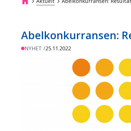
Aktuelt
Abelkonkurransen: Resultat
Navigasjonssti
Abelkonkurransen: Re
NYHET /
25.11.2022