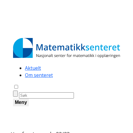
Secondary
Aktuelt
Om senteret
navigation
Åpne søk
Meny