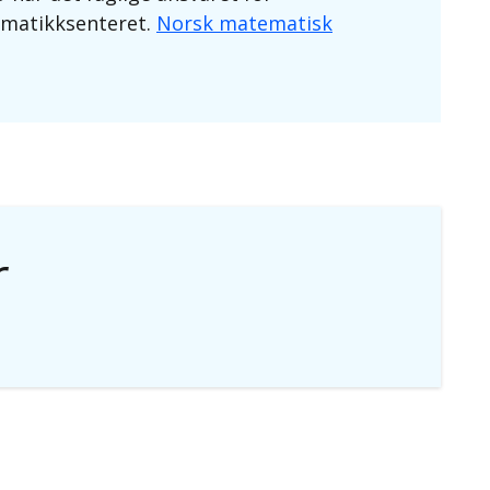
ematikksenteret.
Norsk matematisk
r