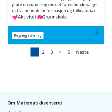
gjøre en vurdering om det forestående valget
ut fra innhentet informasjon og tallmateriale.
Aktivitet
Grunnskole
Regning i alle fag
Sider
Nåværende
1
Side
2
Side
3
Side
4
Side
5
Neste
Neste
side
side
Om Matematikksenteret