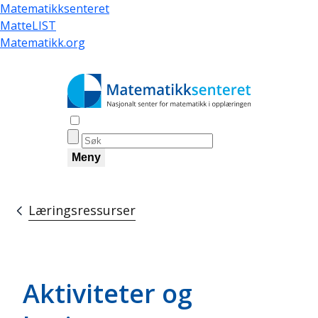
Hopp
Matematikksenteret
til
MatteLIST
hovedinnhold
Matematikk.org
Åpne søk
Meny
Læringsressurser
Navigasjonssti
Aktiviteter og