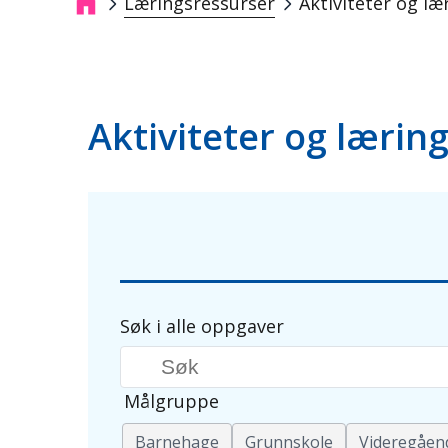
Læringsressurser
Aktiviteter og læ
Navigasjonssti
Aktiviteter og lærin
Søk i alle oppgaver
Søkeord
Målgruppe
Barnehage
Grunnskole
Videregåen