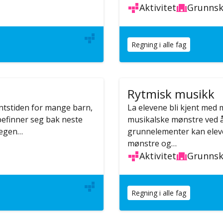
Aktivitet
Grunnsk
Regning i alle fag
Rytmisk musikk
entstiden for mange barn,
La elevene bli kjent med
befinner seg bak neste
musikalske mønstre ved 
n egen…
grunnelementer kan eleve
mønstre og…
Aktivitet
Grunnsk
Regning i alle fag