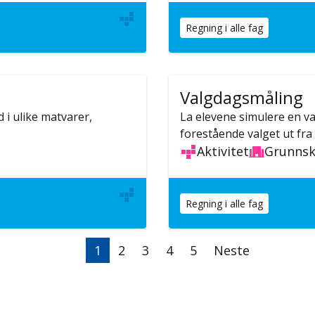
Regning i alle fag
Valgdagsmåling
 i ulike matvarer,
La elevene simulere en v
forestående valget ut fra
Aktivitet
Grunnsk
Regning i alle fag
Nåværende
1
Side
2
Side
3
Side
4
Side
5
Neste
Neste
side
side