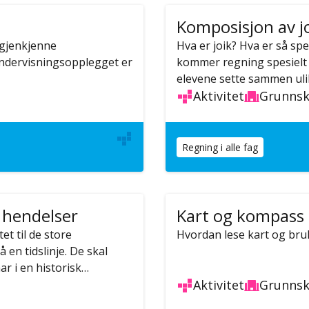
Komposisjon av j
 gjenkjenne
Hva er joik? Hva er så sp
undervisningsopplegget er
kommer regning spesielt 
elevene sette sammen uli
Aktivitet
Grunnsk
Regning i alle fag
 hendelser
Kart og kompass
et til de store
Hvordan lese kart og bru
en tidslinje. De skal
r i en historisk…
Aktivitet
Grunnsk