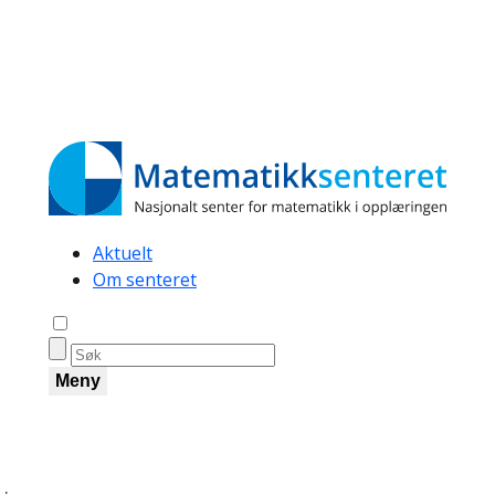
Secondary
Aktuelt
Om senteret
navigation
Åpne søk
Meny