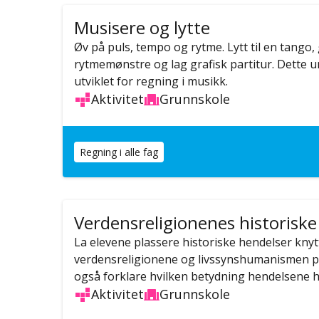
Musisere og lytte
Øv på puls, tempo og rytme. Lytt til en tango,
rytmemønstre og lag grafisk partitur. Dette 
utviklet for regning i musikk.
Aktivitet
Grunnskole
Regning i alle fag
Verdensreligionenes historiske
La elevene plassere historiske hendelser knytt
verdensreligionene og livssynshumanismen på 
også forklare hvilken betydning hendelsene ha
Aktivitet
Grunnskole