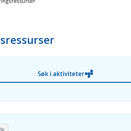
ringsressurser
gsressurser
Søk i aktiviteter
de