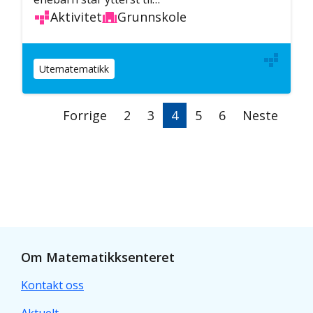
Aktivitet
Grunnskole
Utematematikk
Sider
Forrige
Forrige
Side
2
Side
3
Nåværende
4
Side
5
Side
6
Neste
Neste
side
side
side
Om Matematikksenteret
Kontakt oss