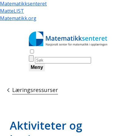
Hopp
Matematikksenteret
til
MatteLIST
hovedinnhold
Matematikk.org
Åpne søk
Meny
Læringsressurser
Navigasjonssti
Aktiviteter og