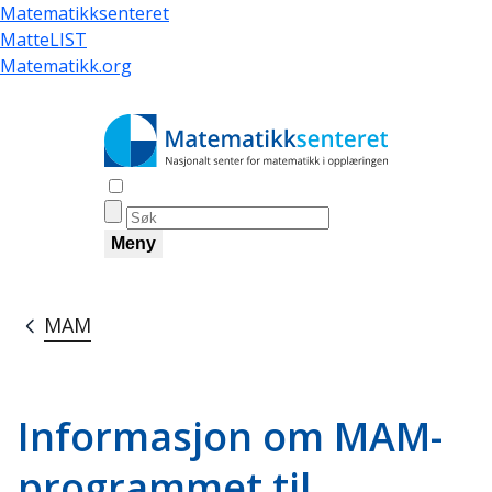
Hopp
Matematikksenteret
til
MatteLIST
hovedinnhold
Matematikk.org
Åpne søk
Meny
MAM
Navigasjonssti
Informasjon om MAM-
programmet til