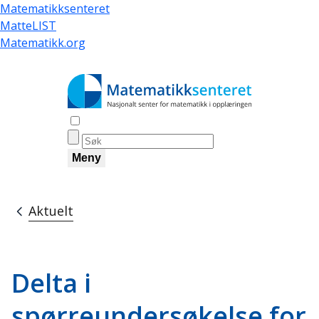
Hopp
Matematikksenteret
til
MatteLIST
hovedinnhold
Matematikk.org
Åpne søk
Meny
Aktuelt
Navigasjonssti
Delta i
spørreundersøkelse for