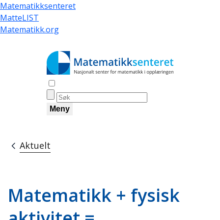
Hopp
Matematikksenteret
til
MatteLIST
hovedinnhold
Matematikk.org
Åpne søk
Meny
Aktuelt
Navigasjonssti
Matematikk + fysisk
aktivitet =