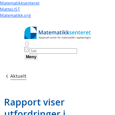
Hopp
Matematikksenteret
til
MatteLIST
hovedinnhold
Matematikk.org
Åpne søk
Meny
Aktuelt
Navigasjonssti
Rapport viser
utfordringer i