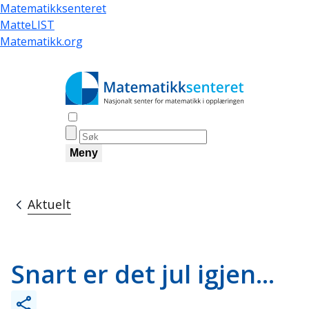
Hopp
Matematikksenteret
til
MatteLIST
hovedinnhold
Matematikk.org
Åpne søk
Meny
Aktuelt
Navigasjonssti
Snart er det jul igjen...