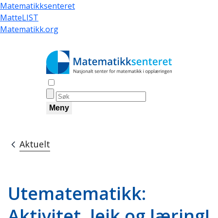
Hopp
Matematikksenteret
til
MatteLIST
hovedinnhold
Matematikk.org
Åpne søk
Meny
Aktuelt
Navigasjonssti
Utematematikk:
Aktivitet, leik og læring!