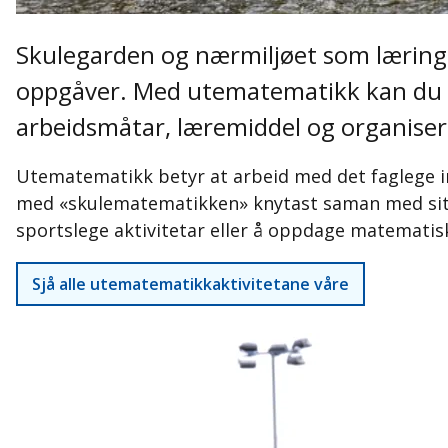
Skulegarden og nærmiljøet som lærings
oppgåver. Med utematematikk kan du sk
arbeidsmåtar, læremiddel og organiser
Utematematikk betyr at arbeid med det faglege inn
med «skulematematikken» knytast saman med situa
sportslege aktivitetar eller å oppdage matemati
Sjå alle utematematikkaktivitetane våre