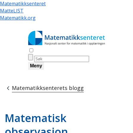
Hopp
Matematikksenteret
til
MatteLIST
hovedinnhold
Matematikk.org
Åpne søk
Meny
Matematikksenterets blogg
Navigasjonssti
Matematisk
observasjon