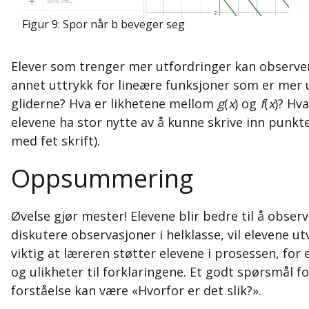
Figur 9: Spor når b beveger seg
Elever som trenger mer utfordringer kan observe
annet uttrykk for lineære funksjoner som er mer uk
gliderne? Hva er likhetene mellom
g
(
x
) og
f
(
x
)? Hv
elevene ha stor nytte av å kunne skrive inn punkt
med fet skrift).
Oppsummering
Øvelse gjør mester! Elevene blir bedre til å obse
diskutere observasjoner i helklasse, vil elevene u
viktig at læreren støtter elevene i prosessen, for
og ulikheter til forklaringene. Et godt spørsmål 
forståelse kan være «Hvorfor er det slik?».