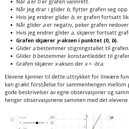
Når
a
er 0 er grafen vannrett.
Når jeg drar i glider
b
, flytter grafen seg op
Hvis jeg endrer glider
b
, er grafen fortsatt lik
Når glider
a
er negativ, peker grafen nedover
Hvis jeg endrer glider
a
, skjærer fortsatt gra
Grafen skjærer
y
-aksen i punktet (0,
b
).
Glider
a
bestemmer stigningstallet til grafen
Glider
b
bestemmer konstantleddet til grafen
Grafen skjærer
x
-aksen der
x
= -
b
/
a
.
Elevene kjenner til dette uttrykket for lineære f
kan gi økt forståelse for sammenhengen mellom gr
gode beskrivelser av egne observasjoner og sam
henger observasjonene sammen med det elevene 