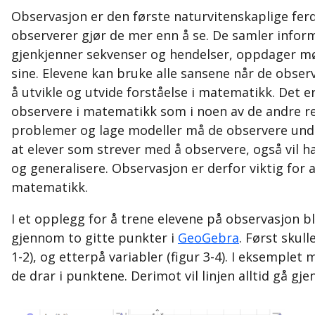
Observasjon er den første naturvitenskaplige ferd
observerer gjør de mer enn å se. De samler inform
gjenkjenner sekvenser og hendelser, oppdager mø
sine. Elevene kan bruke alle sansene når de obser
å utvikle og utvide forståelse i matematikk. Det er
observere i matematikk som i noen av de andre rea
problemer og lage modeller må de observere unde
at elever som strever med å observere, også vil 
og generalisere. Observasjon er derfor viktig for
matematikk.
I et opplegg for å trene elevene på observasjon bl
gjennom to gitte punkter i
GeoGebra
. Først skul
1-2), og etterpå variabler (figur 3-4). I eksemplet
de drar i punktene. Derimot vil linjen alltid gå g