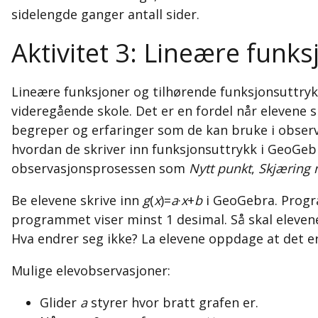
sidelengde ganger antall sider.
Aktivitet 3: Lineære funk
Lineære funksjoner og tilhørende funksjonsuttryk
videregående skole. Det er en fordel når elevene s
begreper og erfaringer som de kan bruke i observa
hvordan de skriver inn funksjonsuttrykk i GeoGebr
observasjonsprosessen som
Nytt punkt
,
Skjæring 
Be elevene skrive inn
g
(
x
)=
a
·
x
+
b
i GeoGebra. Progr
programmet viser minst 1 desimal. Så skal eleve
Hva endrer seg ikke? La elevene oppdage at det er
Mulige elevobservasjoner:
Glider
a
styrer hvor bratt grafen er.