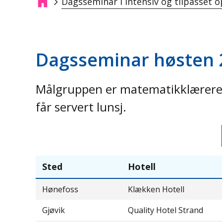
Dagsseminar i intensiv og tilpasset 
Navigasjonssti
Dagsseminar høsten 
Målgruppen er matematikklærere i
får servert lunsj.
Sted
Hotell
Hønefoss
Klækken Hotell
Gjøvik
Quality Hotel Strand