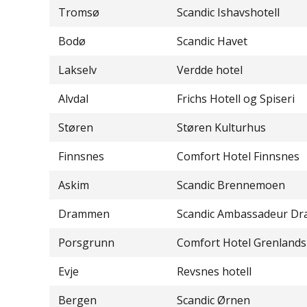
Tromsø
Scandic Ishavshotell
Bodø
Scandic Havet
Lakselv
Verdde hotel
Alvdal
Frichs Hotell og Spiseri
Støren
Støren Kulturhus
Finnsnes
Comfort Hotel Finnsnes
Askim
Scandic Brennemoen
Drammen
Scandic Ambassadeur D
Porsgrunn
Comfort Hotel Grenland
Evje
Revsnes hotell
Bergen
Scandic Ørnen