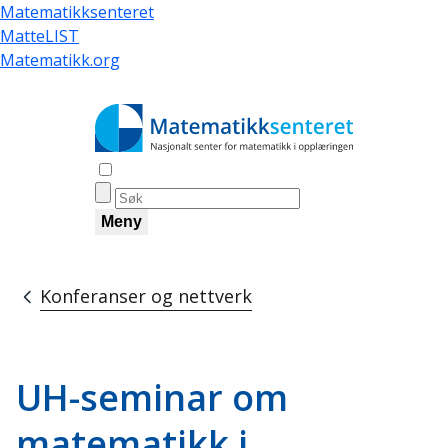
Hopp
Matematikksenteret
til
MatteLIST
hovedinnhold
Matematikk.org
Åpne søk
Meny
Konferanser og nettverk
Navigasjonssti
UH-seminar om
matematikk i