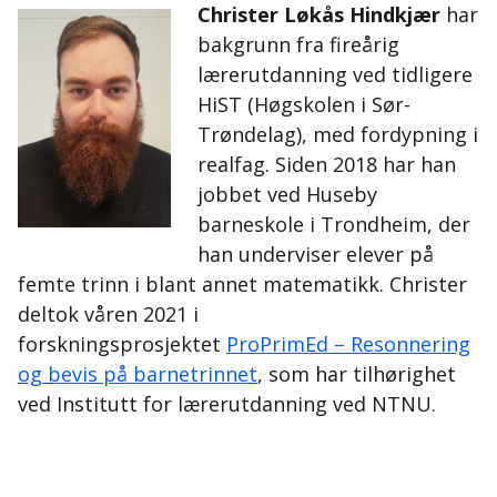
Christer Løkås Hindkjær
har
bakgrunn fra fireårig
lærerutdanning ved tidligere
HiST (Høgskolen i Sør-
Trøndelag), med fordypning i
realfag. Siden 2018 har han
jobbet ved Huseby
barneskole i Trondheim, der
han underviser elever på
femte trinn i blant annet matematikk. Christer
deltok våren 2021 i
forskningsprosjektet
ProPrimEd – Resonnering
og bevis på barnetrinnet
, som har tilhørighet
ved Institutt for lærerutdanning ved NTNU.