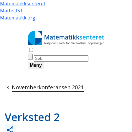
Hopp
Matematikksenteret
til
MatteLIST
hovedinnhold
Matematikk.org
Åpne søk
Meny
Novemberkonferansen 2021
Navigasjonssti
Verksted 2