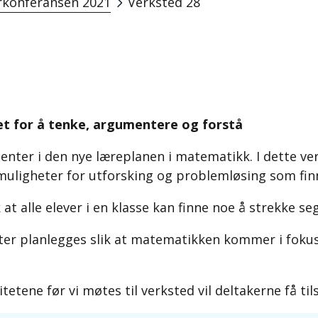
konferansen 2021
Verksted 28
et for å tenke, argumentere og forstå
nter i den nye læreplanen i matematikk. I dette ve
 muligheter for utforsking og problemløsing som fin
at alle elever i en klasse kan finne noe å strekke se
er planlegges slik at matematikken kommer i fokus 
itetene før vi møtes til verksted vil deltakerne få t