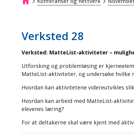
Konferanser og nettverk
November
Navigasjonssti
Verksted 28
Verksted: MatteList-aktiviteter – muligh
Utforsking og problemløsing er kjerneeleme
MatteList-aktiviteter, og undersøke hvilke
Hvordan kan aktivitetene videreutvikles slik 
Hvordan kan arbeid med MatteList-aktivitet
elevenes læring?
For at deltakerne skal være kjent med aktiv