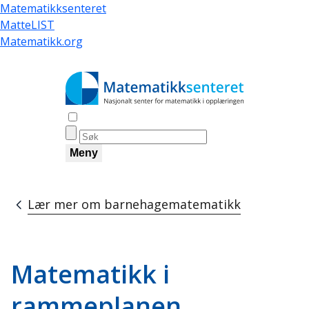
Hopp
Matematikksenteret
til
MatteLIST
hovedinnhold
Matematikk.org
Åpne søk
Meny
Lær mer om barnehagematematikk
Navigasjonssti
Matematikk i
rammeplanen