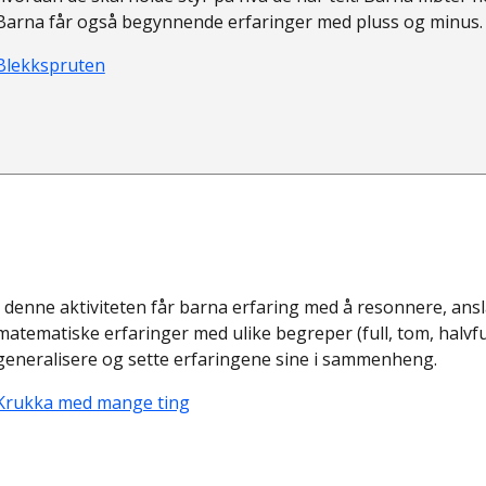
Barna får også begynnende erfaringer med pluss og minus. I 
Blekkspruten
I denne aktiviteten får barna erfaring med å resonnere, ans
matematiske erfaringer med ulike begreper (full, tom, halvful
generalisere og sette erfaringene sine i sammenheng.
Krukka med mange ting