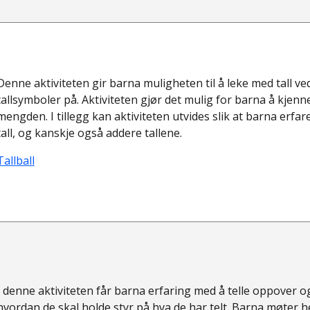
Denne aktiviteten gir barna muligheten til å leke med tall ved å
tallsymboler på. Aktiviteten gjør det mulig for barna å kjenne 
mengden. I tillegg kan aktiviteten utvides slik at barna erfar
tall, og kanskje også addere tallene.
Tallball
I denne aktiviteten får barna erfaring med å telle oppover o
hvordan de skal holde styr på hva de har telt. Barna møter h