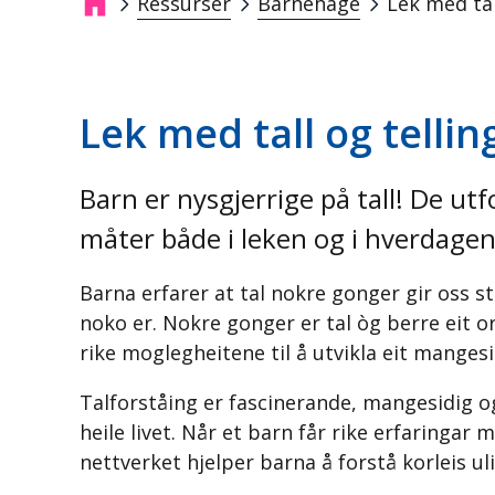
Ressurser
Barnehage
Lek med tal
Navigasjonssti
Lek med tall og tellin
Barn er nysgjerrige på tall! De u
måter både i leken og i hverdagen
Barna erfarer at tal nokre gonger gir oss st
noko er. Nokre gonger er tal òg berre eit or
rike moglegheitene til å utvikla eit mangesi
Talforståing er fascinerande, mangesidig og 
heile livet. Når et barn får rike erfaringar
nettverket hjelper barna å forstå korleis uli