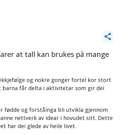
farer at tall kan brukes på mange
rekkjefølge og nokre gonger fortel kor stort
barna får delta i aktivitetar som gir dei
 er fødde og forståinga bli utvikla gjennom
danne nettverk av idear i hovudet sitt. Dette
t har dei glede av heile livet.