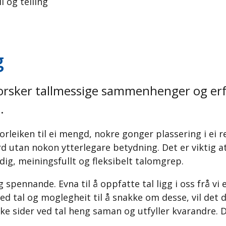
l og telling
g
tforsker tallmessige sammenhenger og er
.
orleiken til ei mengd, nokre gonger plassering i ei 
d utan nokon ytterlegare betydning. Det er viktig at 
dig, meiningsfullt og fleksibelt talomgrep.
spennande. Evna til å oppfatte tal ligg i oss frå vi
 med tal og moglegheit til å snakke om desse, vil det 
ke sider ved tal heng saman og utfyller kvarandre. De