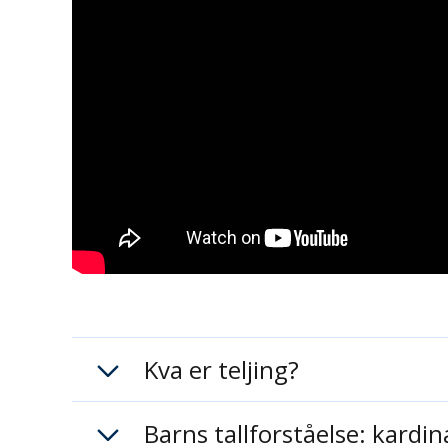
Kva er teljing?
Barns tallforståelse: kardina