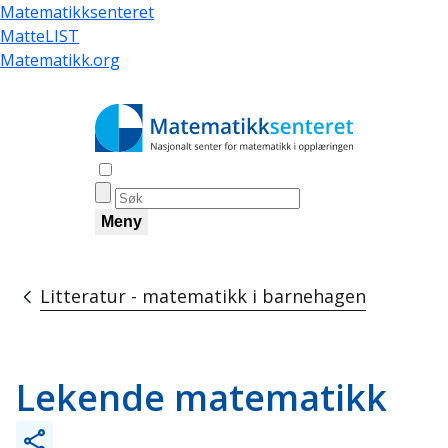
Hopp
Matematikksenteret
til
MatteLIST
hovedinnhold
Matematikk.org
Åpne søk
Meny
Litteratur - matematikk i barnehagen
Navigasjonssti
Lekende matematikk