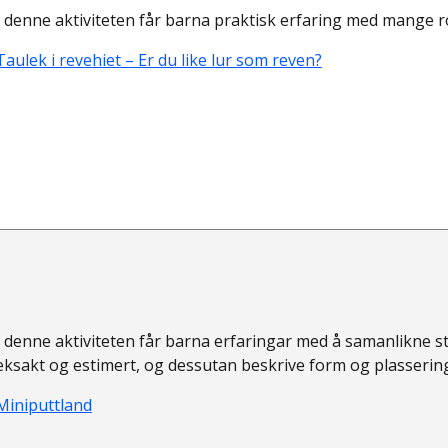
I denne aktiviteten får barna praktisk erfaring med mange
Taulek i revehiet – Er du like lur som reven?
I denne aktiviteten får barna erfaringar med å samanlikne stor
eksakt og estimert, og dessutan beskrive form og plasserin
Miniputtland