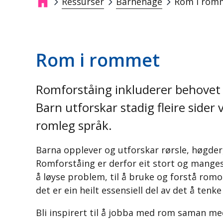
Ressurser
Barnehage
Rom i rom
Navigasjonssti
Rom i rommet
Romforståing inkluderer behovet v
Barn utforskar stadig fleire side
romleg språk.
Barna opplever og utforskar rørsle, høgder
Romforståing er derfor eit stort og mangesi
å løyse problem, til å bruke og forstå romo
det er ein heilt essensiell del av det å ten
Bli inspirert til å jobba med rom saman med