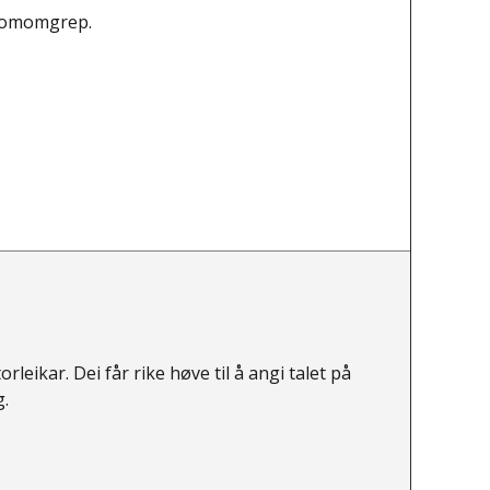
 romomgrep.
leikar. Dei får rike høve til å angi talet på
g.