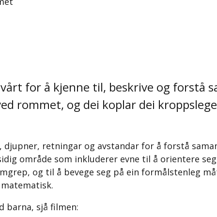
met
årt for å kjenne til, beskrive og forst
r ved rommet, og dei koplar dei kroppsle
, djupner, retningar og avstandar for å forstå sama
dig område som inkluderer evne til å orientere seg, t
mgrep, og til å bevege seg på ein formålstenleg måt
ke matematisk.
 barna, sjå filmen: