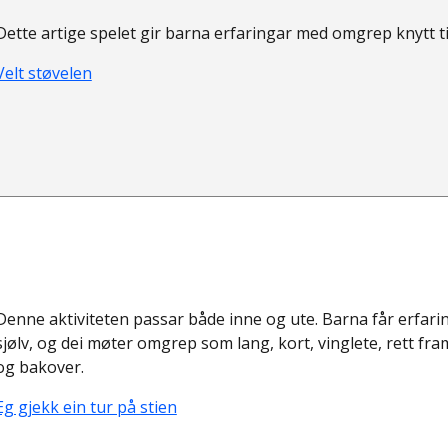
Dette artige spelet gir barna erfaringar med omgrep knytt ti
Velt støvelen
Denne aktiviteten passar både inne og ute. Barna får erfarin
sjølv, og dei møter omgrep som lang, kort, vinglete, rett fra
og bakover.
Eg gjekk ein tur på stien