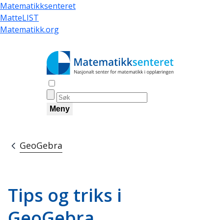
Hopp
Matematikksenteret
til
MatteLIST
hovedinnhold
Matematikk.org
Åpne søk
Meny
GeoGebra
Navigasjonssti
Tips og triks i
GeoGebra