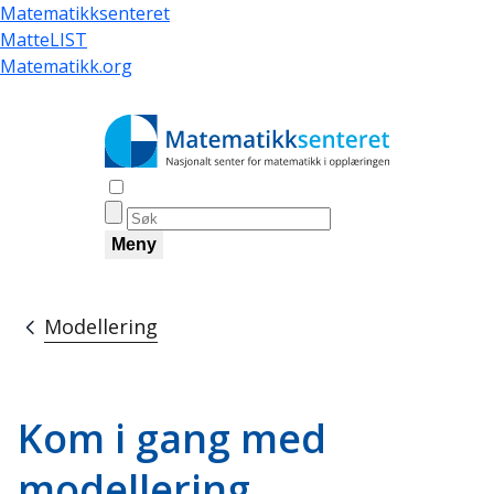
Hopp
Matematikksenteret
til
MatteLIST
hovedinnhold
Matematikk.org
Åpne søk
Meny
Modellering
Navigasjonssti
Kom i gang med
modellering