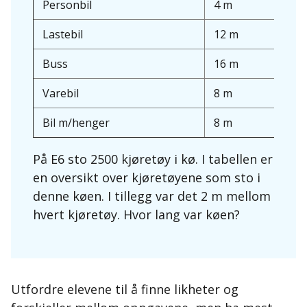
Personbil
4 m
Lastebil
12 m
arbeider du matematisk
Buss
16 m
matematiske løsning
Varebil
8 m
Bil m/henger
8 m
tolker
På E6 sto 2500 kjøretøy i kø. I tabellen er
en oversikt over kjøretøyene som sto i
denne køen. I tillegg var det 2 m mellom
hvert kjøretøy. Hvor lang var køen?
tolkede løsning
Utfordre elevene til å finne likheter og