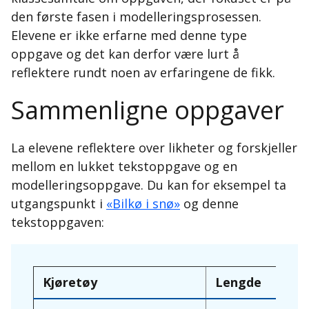
den første fasen i modelleringsprosessen.
Elevene er ikke erfarne med denne type
forstå
oppgave og det kan derfor være lurt å
og forenkle
reflektere rundt noen av erfaringene de fikk.
Sammenligne oppgaver
virkelig modell
La elevene reflektere over likheter og forskjeller
matematiserer
mellom en lukket tekstoppgave og en
modelleringsoppgave. Du kan for eksempel ta
utgangspunkt i
«Bilkø i snø»
og denne
tekstoppgaven:
matematisk modell
Kjøretøy
Lengde