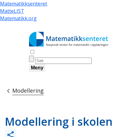
Hopp
Matematikksenteret
til
MatteLIST
hovedinnhold
Matematikk.org
Åpne søk
Meny
Modellering
Navigasjonssti
Modellering i skolen