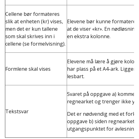
Cellene bør formateres
slik at enheten (kr) vises,
Elevene bør kunne formatere r
men det er kun tallene
at de viser «kr». En nødløsning
som skal skrives inn i
en ekstra kolonne.
cellene (se formelvisning).
Elevene må lære å gjøre kolonn
Formlene skal vises
har plass på et A4-ark. Liggen
lesbart.
Svaret på oppgave a) kommer g
regnearket og trenger ikke ytte
Tekstsvar
Det er nødvendig med et forkla
oppgave b) siden regnearket ik
utgangspunktet for avlesning i