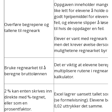
Oppgaven inneholder mange tall
like lett for elevene å holde ov
godt hjelpemiddel for elevene. 
feil, og elevene slipper å løs
Overføre begrepene og
til hvis de oppdager en feil.
tallene til regneark
Elever er vant med regneark f
men det krever øvelse dersom d
mulighetene regnearket byr på
Det er viktig at elevene bereg
Bruke regnearket til å
multiplisere rutene i regnearke
beregne bruttolønnen
kalkulator.
2 % kan enten skrives inn
Excel lagrer uansett tallet so
direkte med %-tegnet,
(se formelvisning). Elevene bør 
eller som en
0,02 uttrykker det samme.
prosentfaktor.