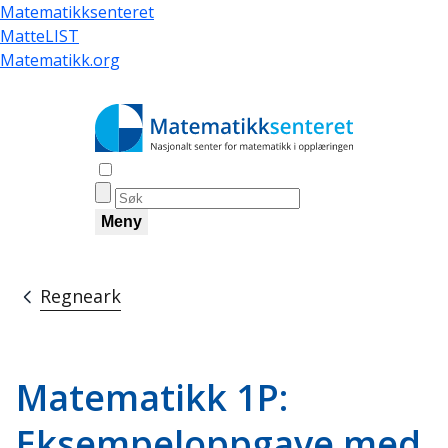
Hopp
Matematikksenteret
til
MatteLIST
hovedinnhold
Matematikk.org
Åpne søk
Meny
Regneark
Navigasjonssti
Matematikk 1P:
Eksempeloppgave med