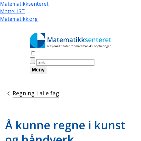
Hopp
Matematikksenteret
til
MatteLIST
hovedinnhold
Matematikk.org
Åpne søk
Meny
Regning i alle fag
Navigasjonssti
Å kunne regne i kunst
og håndverk