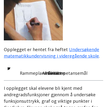
Opplegget er hentet fra heftet
Undersøkende
matematikkundervisning i videregående skole
.
Rammeplanmål/Kompetansemål
Aktiviteten
Hensikt
Emne
I opplegget skal elevene bli kjent med
andregradsfunksjoner gjennom å undersøke
funksjonsuttrykk, graf og viktige punkter i