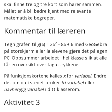
skal finne tre og tre kort som hører sammen.
Målet er å bli bedre kjent med relevante
matematiske begreper.
Kommentar til læreren
2
Tegn grafen til
g
(
x
) = 2
x
- 8
x
+ 6 med GeoGebra
på storskjerm eller la elevene gjøre det på egen
PC. Oppsummer arbeidet i hel klasse slik at alle
får en oversikt over faguttrykkene.
På funksjonskortene kalles
x
for
variabel.
Endre
det om du i stedet bruker
fri variabel
eller
uavhengig variabel
i ditt klasserom.
Aktivitet 3