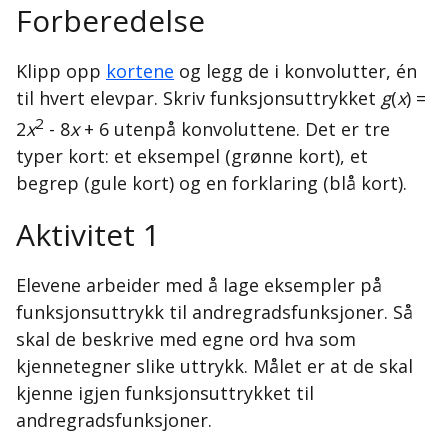
Forberedelse
Klipp opp
kortene
og legg de i konvolutter, én
til hvert elevpar. Skriv funksjonsuttrykket
g
(
x
) =
2
2
x
- 8
x
+ 6 utenpå konvoluttene. Det er tre
typer kort: et eksempel (grønne kort), et
begrep (gule kort) og en forklaring (blå kort).
Aktivitet 1
Elevene arbeider med å lage eksempler på
funksjonsuttrykk til andregradsfunksjoner. Så
skal de beskrive med egne ord hva som
kjennetegner slike uttrykk. Målet er at de skal
kjenne igjen funksjonsuttrykket til
andregradsfunksjoner.