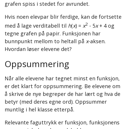
grafen spiss i stedet for avrundet.
Hvis noen elevpar blir ferdige, kan de fortsette
2
med å lage verditabell til
h
(
x
) =
x
- 5
x
+ 4 og
tegne grafen på papir. Funksjonen har
bunnpunkt mellom to heltall på
x
-aksen.
Hvordan løser elevene det?
Oppsummering
Når alle elevene har tegnet minst en funksjon,
er det klart for oppsummering. Be elevene om
å skrive de nye begreper de har lært og hva de
betyr (med deres egne ord). Oppsummer
muntlig i hel klasse etterpå.
Relevante faguttrykk er funksjon, funksjonens