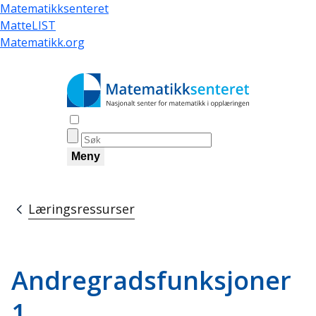
Hopp
Matematikksenteret
til
MatteLIST
hovedinnhold
Matematikk.org
Åpne søk
Meny
Læringsressurser
Navigasjonssti
Andregradsfunksjoner
1