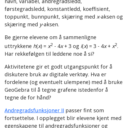
navn, variabel, andregradsledd,
førstegradsledd, konstantledd, koeffisient,
toppunkt, bunnpunkt, skjæring med
x
-aksen og
skjæring med
y
-aksen.
Be gjerne elevene om å sammenligne
2
2
uttrykkene
h
(
x
) =
x
- 4
x
+ 3 og
i
(
x
) = 3 - 4
x
+
x
.
Har rekkefølgen til leddene noe å si?
Aktivitetene gir et godt utgangspunkt for å
diskutere bruk av digitale verktøy. Hva er
fordelene (og eventuelt ulempene) med å bruke
GeoGebra til å tegne grafene istedenfor å
tegne de for hånd?
Andregradsfunksjoner II
passer fint som
fortsettelse. I opplegget blir elevene kjent med
egenskapene til andregradsfunksjoner og