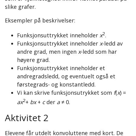
slike grafer.
Eksempler på beskrivelser:
2
Funksjonsuttrykket inneholder
x
.
Funksjonsuttrykket inneholder
x
-ledd av
andre grad, men ingen
x
-ledd som har
høyere grad.
Funksjonsuttrykket inneholder et
andregradsledd, og eventuelt også et
førstegrads- og konstantledd.
Vi kan skrive funksjonsutrykket som
f
(
x
) =
2
ax
+
bx
+
c
der
a
≠ 0.
Aktivitet 2
Elevene får utdelt konvoluttene med kort. De