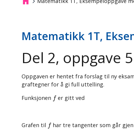
Matematikk 1T, Eksempeloppgave me
Navigasjonssti
Matematikk 1T, Ekse
Del 2, oppgave 5
Oppgaven er hentet fra forslag til ny eks
graftegner for å gi full uttelling.
f
Funksjonen
er gitt ved
f
f
Grafen til
har tre tangenter som går gje
f