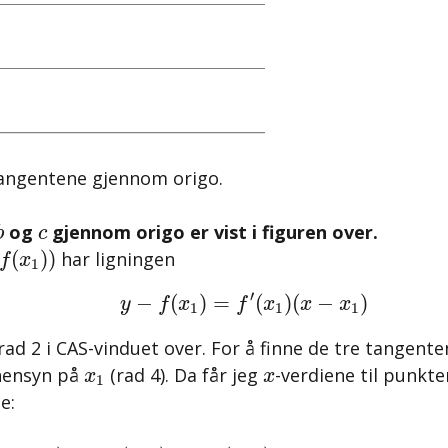
 tangentene gjennom origo.
b
c
og
gjennom origo er vist i figuren over.
b
c
f
(
x
1
)
)
(
)
)
har ligningen
f
x
1
y
−
f
(
x
1
)
=
f
′
(
x
1
)
(
x
−
x
1
)
′
−
(
)
=
(
)
(
−
)
y
f
x
f
x
x
x
1
1
1
i rad 2 i CAS-vinduet over. For å finne de tre tangen
x
1
x
 hensyn på
(rad 4). Da får jeg
-verdiene til punkt
x
x
1
e:
B
(
1
=
,
1
)
C
(
3
=
,
0
)