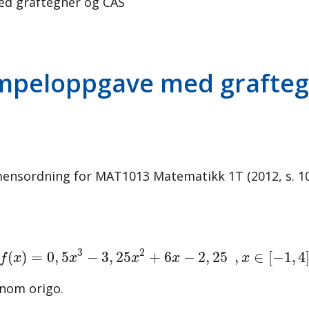
d graftegner og CAS
mpeloppgave med grafteg
amensordning for MAT1013 Matematikk 1T (2012, s. 1
f
(
x
)
=
0
,
5
x
3
−
3
,
25
x
2
+
6
x
−
2
,
25
,
x
∈
[
−
1
,
4
]
3
2
(
)
=
0
,
5
−
3
,
25
+
6
−
2
,
25
,
∈
[
−
1
,
4
f
x
x
x
x
x
nnom origo.