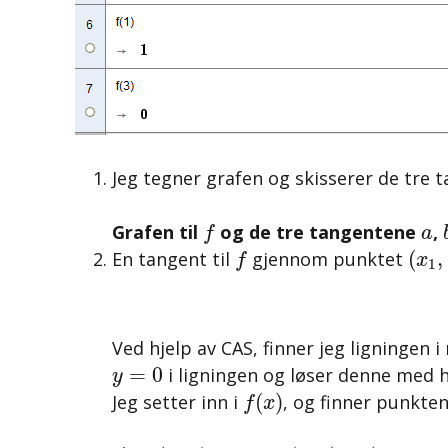
Jeg tegner grafen og skisserer de tre
f
a
Grafen til
og de tre tangentene
,
f
a
(
x
1
,
f
(
,
En tangent til
gjennom punktet
f
x
1
Ved hjelp av CAS, finner jeg ligningen 
y
=
0
=
0
i ligningen og løser denne med
y
f
(
x
)
(
)
Jeg setter inn i
, og finner punkten
f
x
A
(
−
=
3
/
4
,
−
1125
/
128
)
≈
(
−
0
,
75
,
−
8
,
79
)