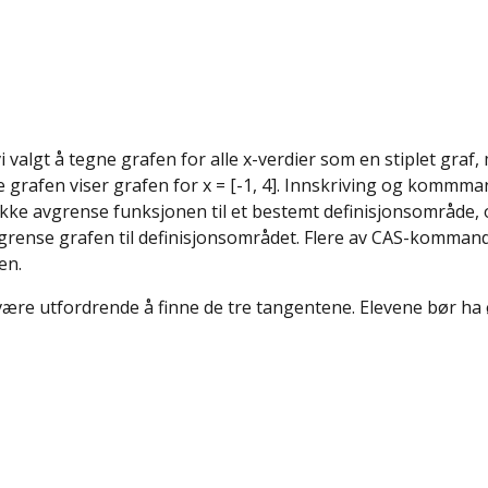
i valgt å tegne grafen for alle x-verdier som en stiplet graf
 grafen viser grafen for x = [-1, 4]. Innskriving og kommma
ikke avgrense funksjonen til et bestemt definisjonsområde, og
grense grafen til definisjonsområdet. Flere av CAS-komman
en.
ære utfordrende å finne de tre tangentene. Elevene bør ha ø