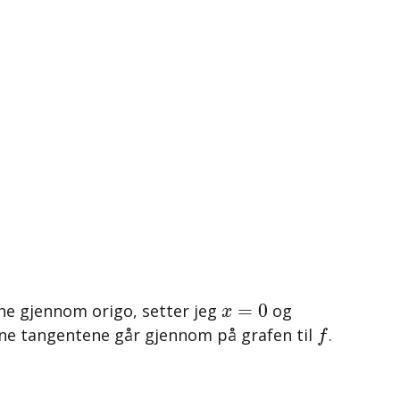
x
=
0
=
0
tene gjennom origo, setter jeg
og
x
f
ene tangentene går gjennom på grafen til
.
f