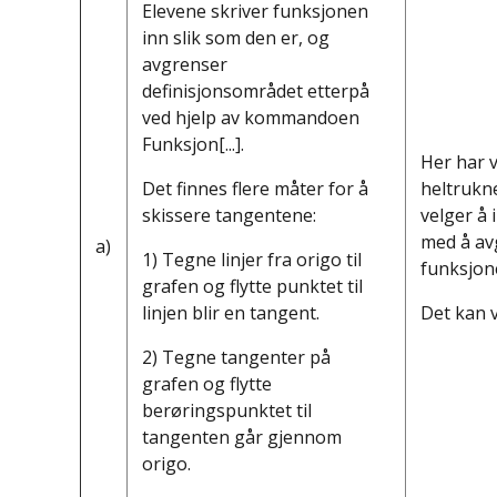
Elevene skriver funksjonen
inn slik som den er, og
avgrenser
definisjonsområdet etterpå
ved hjelp av kommandoen
Funksjon[...].
Her har v
Det finnes flere måter for å
heltrukne
skissere tangentene:
velger å 
med å av
a)
1) Tegne linjer fra origo til
funksjon
grafen og flytte punktet til
linjen blir en tangent.
Det kan v
2) Tegne tangenter på
grafen og flytte
berøringspunktet til
tangenten går gjennom
origo.