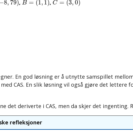
−
8
,
79
)
=
(
1
,
1
)
=
(
3
,
0
)
,
,
B
C
ner. En god løsning er å utnytte samspillet mellom
med CAS. En slik løsning vil også gjøre det lettere
nne det deriverte i CAS, men da skjer det ingenting. 
ske refleksjoner