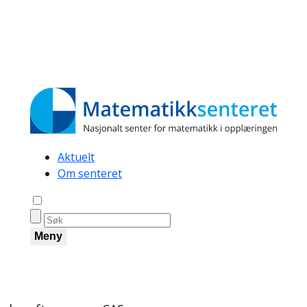
Secondary
Aktuelt
Om senteret
navigation
Åpne søk
Meny