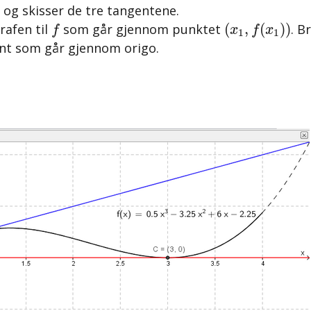
 og skisser de tre tangentene.
(
x
1
,
f
(
x
1
)
)
f
(
,
(
)
)
rafen til
som går gjennom punktet
. B
f
x
f
x
1
1
nt som går gjennom origo.