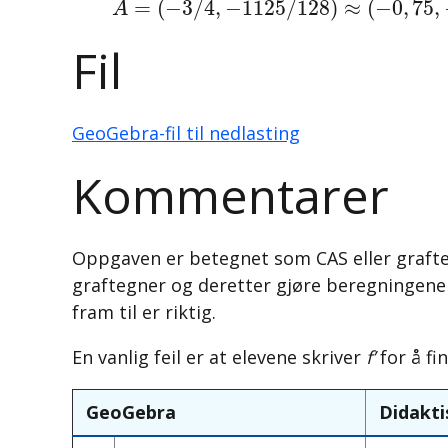
=
(
−
3
/
4
,
−
1125
/
128
)
≈
(
−
0
,
75
,
A
Fil
GeoGebra-fil til nedlasting
Kommentarer
Oppgaven er betegnet som CAS eller grafteg
graftegner og deretter gjøre beregningene 
fram til er riktig.
En vanlig feil er at elevene skriver
f’
for å fi
GeoGebra
Didakti