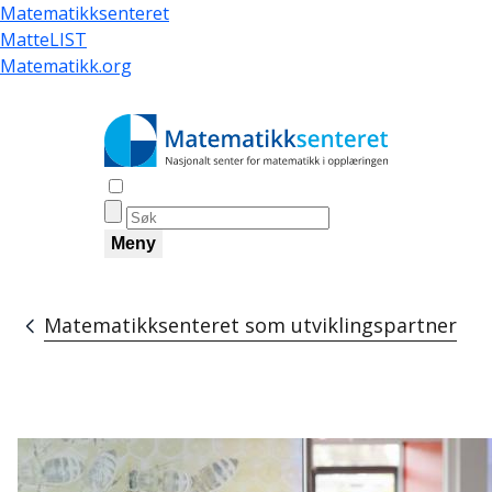
Hopp
Matematikksenteret
til
MatteLIST
hovedinnhold
Matematikk.org
Åpne søk
Meny
Matematikksenteret som utviklingspartner
Navigasjonssti