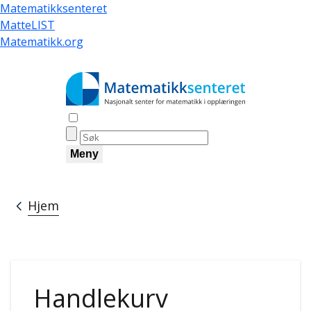
Hopp
Matematikksenteret
til
MatteLIST
hovedinnhold
Matematikk.org
Åpne søk
Meny
Hjem
Navigasjonssti
Handlekurv