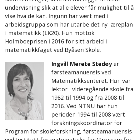
undervisning slik at alle elever får mulighet til å
vise hva de kan. Ingunn har vært med i
arbeidsgruppa som har utarbeidet ny læreplan
i matematikk (LK20). Hun mottok
Holmboeprisen i 2016 for sitt arbeid i
matematikkfaget ved Byåsen Skole.
Ingvill Merete Stedøy
er
førsteamanuensis ved
Matematikksenteret. Hun var
lektor i videregående skole fra
1982 til 1994 og fra 2008 til
2016. Ved NTNU har hun i
perioden 1994 til 2008 vært
forskningskoordinator for
Program for skoleforskning, førsteamanuensis
ved Institutt for matematiske fag/Program for