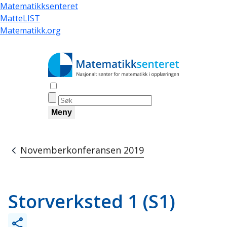
Skip
Matematikksenteret
to
MatteLIST
main
Matematikk.org
content
Åpne søk
Meny
Novemberkonferansen 2019
Breadcrumb
Storverksted 1 (S1)