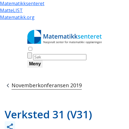
Skip
Matematikksenteret
to
MatteLIST
main
Matematikk.org
content
Åpne søk
Meny
Novemberkonferansen 2019
Breadcrumb
Verksted 31 (V31)