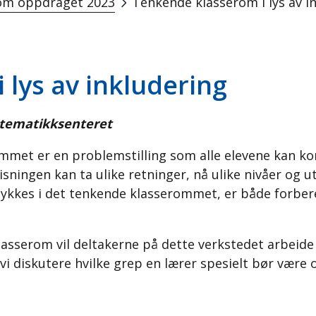
m oppdraget 2023
Tenkende klasserom i lys av i
lys av inkludering
atematikksenteret
mmet er en problemstilling som alle elevene kan k
sningen kan ta ulike retninger, nå ulike nivåer og utv
 lykkes i det tenkende klasserommet, er både forbere
sserom vil deltakerne på dette verkstedet arbeide 
 vil vi diskutere hvilke grep en lærer spesielt bør 