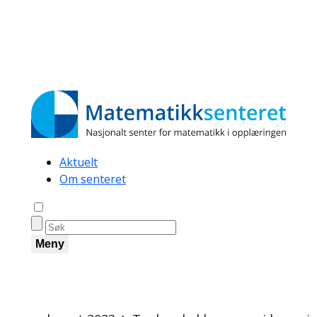
Secondary
Aktuelt
Om senteret
navigation
Åpne søk
Meny